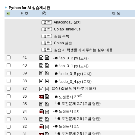
Python for AI 실습게시판
번호
ⓒ
제 목
Anaconda3 설치
ColabTurtlePlus
실습 목록
Colab 실습
실습 시 학생들이 자주하는 실수 예들
l
41
└❶
lab_3_2.py (교재)
l
40
└❶
lab_3_1.py (교재)
l
39
└❶
code_3_5.py (교재)
l
38
└❶
code_3_4.py (교재)
(2장) 값을 담아 다루어 보자
37
ⓘ
36
└❶
도전문제 2.7
└❷
도전문제 2.7 (모범 답안)
35
└❶
도전문제 2.6
34
└❷
도전문제 2.6 (모범 답안)
33
└❶
도전문제 2.5
32
└❷
도전문제 2.5 (모범 답안)
31