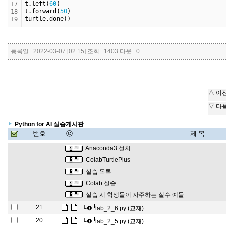
t.left(
60
)
17
t.forward(
50
)
18
turtle.done()
19
등록일 : 2022-03-07 [02:15] 조회 : 1403 다운 : 0
△ 이
▽ 다
Python for AI 실습게시판
번호
ⓒ
제 목
Anaconda3 설치
ColabTurtlePlus
실습 목록
Colab 실습
실습 시 학생들이 자주하는 실수 예들
l
21
└❶
lab_2_6.py (교재)
l
20
└❶
lab_2_5.py (교재)