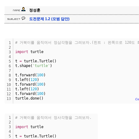
정성훈
도전문제 1.2 (모범 답안)
# 거북이를 움직여서 정삼각형을 그려보자.(힌트 : 왼쪽으로 120도 
1
2
import
 turtle
3
4
t 
=
 turtle.Turtle()
5
t.shape(
'turtle'
)
6
7
t.forward(
100
)
8
t.left(
120
)
9
t.forward(
100
)
10
t.left(
120
)
11
t.forward(
100
)
12
turtle.done()
13
Co
1
# 거북이를 움직여서 정사각형을 그려보자.
2
3
import
 turtle
4
5
t 
=
 turtle.Turtle()