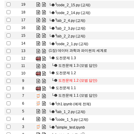
l
19
└❶
code_2_15.py (교재)
l
18
└❶
code_2_14.py (교재)
l
17
└❶
lab_2_4.py (교재)
l
16
└❶
lab_2_3.py (교재)
l
15
└❶
lab_2_2.py (교재)
l
14
└❶
code_2_1.py (교재)
(1장) 데이터 과학과 파이썬의 세계로
13
└❶
도전문제 1.3
12
└❷
도전문제 1.3 (모범 답안)
11
└❶
도전문제 1.2
10
└❷
도전문제 1.2 (모범 답안)
9
└❶
도전문제 1.1
8
└❷
도전문제 1.1 (모범 답안)
7
l
6
└❶
ch1.ipynb (예제 전체)
l
5
└❶
lab_1_2.py (교재)
l
4
└❶
code_1_5.py (교재)
l
3
└❶
simple_test.ipynb
ⓘ