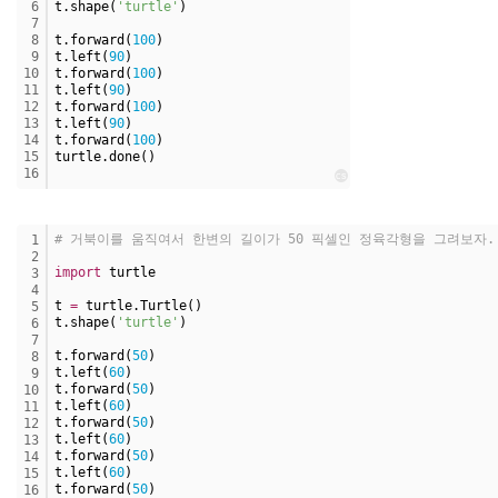
6
t.shape(
'turtle'
)
7
8
t.forward(
100
)
9
t.left(
90
)
10
t.forward(
100
)
11
t.left(
90
)
12
t.forward(
100
)
13
t.left(
90
)
14
t.forward(
100
)
15
turtle.done()
16
cs
# 거북이를 움직여서 한변의 길이가 50 픽셀인 정육각형을 그려보자.
1
2
import
 turtle
3
4
t 
=
 turtle.Turtle()
5
t.shape(
'turtle'
)
6
7
t.forward(
50
)
8
t.left(
60
)
9
t.forward(
50
)
10
t.left(
60
)
11
t.forward(
50
)
12
t.left(
60
)
13
t.forward(
50
)
14
t.left(
60
)
15
t.forward(
50
)
16