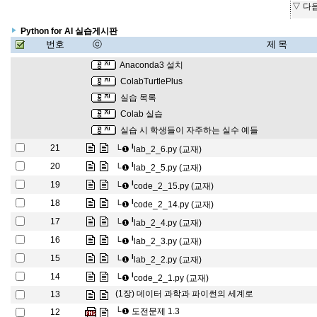
▽ 다
Python for AI 실습게시판
번호
ⓒ
제 목
Anaconda3 설치
ColabTurtlePlus
실습 목록
Colab 실습
실습 시 학생들이 자주하는 실수 예들
l
21
└❶
lab_2_6.py (교재)
l
20
└❶
lab_2_5.py (교재)
l
19
└❶
code_2_15.py (교재)
l
18
└❶
code_2_14.py (교재)
l
17
└❶
lab_2_4.py (교재)
l
16
└❶
lab_2_3.py (교재)
l
15
└❶
lab_2_2.py (교재)
l
14
└❶
code_2_1.py (교재)
(1장) 데이터 과학과 파이썬의 세계로
13
└❶
도전문제 1.3
12