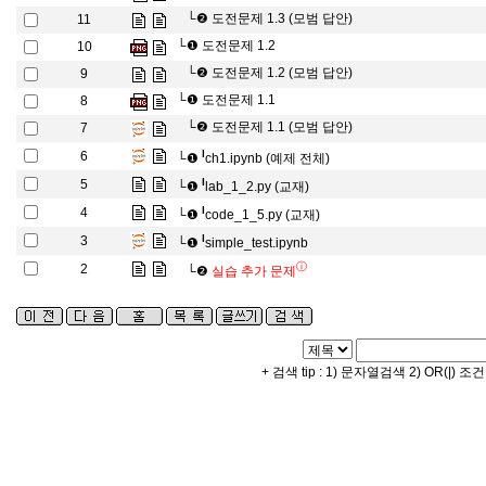
└❷
도전문제 1.3 (모범 답안)
11
└❶
도전문제 1.2
10
└❷
도전문제 1.2 (모범 답안)
9
└❶
도전문제 1.1
8
└❷
도전문제 1.1 (모범 답안)
7
l
6
└❶
ch1.ipynb (예제 전체)
l
5
└❶
lab_1_2.py (교재)
l
4
└❶
code_1_5.py (교재)
l
3
└❶
simple_test.ipynb
ⓘ
2
└❷
실습 추가 문제
+ 검색 tip : 1) 문자열검색 2) OR(|) 