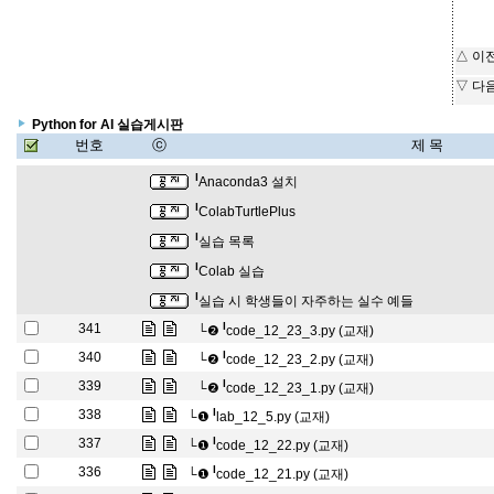
△ 이
▽ 다
Python for AI 실습게시판
번호
ⓒ
제 목
l
Anaconda3 설치
l
ColabTurtlePlus
l
실습 목록
l
Colab 실습
l
실습 시 학생들이 자주하는 실수 예들
l
341
└❷
code_12_23_3.py (교재)
l
340
└❷
code_12_23_2.py (교재)
l
339
└❷
code_12_23_1.py (교재)
l
338
└❶
lab_12_5.py (교재)
l
337
└❶
code_12_22.py (교재)
l
336
└❶
code_12_21.py (교재)