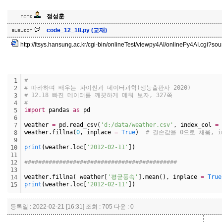
정성훈
code_12_18.py (교재)
http://itsys.hansung.ac.kr/cgi-bin/onlineTest/viewpy4AI/onlinePy4AI.cgi?
#
1
# 따라하며 배우는 파이썬과 데이터과학(생능출판사 2020)
2
# 12.18 빠진 데이터를 깨끗하게 메워 보자, 327쪽
3
#
4
import
 pandas 
as
 pd
5
6
weather 
=
 pd.read_csv(
'd:/data/weather.csv'
, index_col 
=
7
weather.fillna(
0
, inplace 
=
True
)  
# 결손값을 0으로 채움, i
8
9
print
(weather.loc[
'2012-02-11'
])
10
11
############################################
12
13
weather.fillna( weather[
'평균풍속'
].mean(), inplace 
=
True
14
print
(weather.loc[
'2012-02-11'
])
15
등록일 : 2022-02-21 [16:31] 조회 : 705 다운 : 0