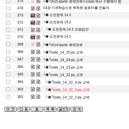
l
375
└❶
ch15.ipynb
// colab 에서 수행해야 함
예
제
전
체
14
장
기계학습으로 똑똑한 컴퓨터를 만들자
374
장
└❶
도전문제 14.3
373
└❶
도전문제 14.2
372
모
범
답
안
└❷
도전문제 14.2
371
모
범
답
안
└❶
도전문제 14.1
370
예
제
전
체
l
369
└❶
ch14.ipynb
예
제
전
체
교
재
l
368
└❶
code_14_25.py
교
재
교
재
l
367
└❶
code_14_24.py
교
재
교
재
l
366
└❶
code_14_23.py
교
재
교
재
l
365
└❶
code_14_22.py
교
재
교
재
l
364
└❷
code_14_22_4.py
교
재
교
재
l
363
└❷
code_14_22_3.py
교
재
교
재
l
362
└❷
code_14_22_2.py
교
재