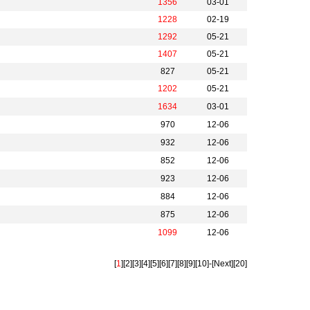
1356
03-01
1228
02-19
1292
05-21
1407
05-21
827
05-21
1202
05-21
1634
03-01
970
12-06
932
12-06
852
12-06
923
12-06
884
12-06
875
12-06
1099
12-06
[
1
]
[2]
[3]
[4]
[5]
[6]
[7]
[8]
[9]
[10]
-
[Next]
[20]