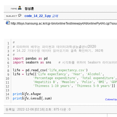
정성훈
교
재
code_14_22_3.py
교
재
http://itsys.hansung.ac.kr/cgi-bin/onlineTest/viewpy4AI/onlinePy4AI.cgi?
#
생
능
출
판
사
2020
1
# 따라하며 배우는 파이썬과 데이터과학
2
생
능
출
판
사
# 14.22 기대수명 데이터 읽어오기와 결측 확인하기, 392쪽
3
#
4
import
 pandas 
as
 pd 
5
import
 seaborn 
as
 sns    
# 시각화를 위하여 Seaborn 라이브
6
7
life 
=
 pd.read_csv(
'life_expectancy.csv'
)
8
life 
=
 life[[
'Life expectancy'
, 
'Year'
, 
'Alcohol'
,
9
'Percentage expenditure'
, 
'Total expenditure'
,
10
'Hepatitis B'
, 
'Measles'
, 
'Polio'
, 
'BMI'
, 
'GDP
11
'Thinness 1-19 years'
, 
'Thinness 5-9 years'
]]
12
13
l
i
f
e
.
s
h
a
p
e
print
14
l
i
f
e
.
i
s
n
u
l
l
(
15
print
.sum
)
Colored by
등록일 : 2022-12-06 [02:16] 조회 : 875 다운 : 0