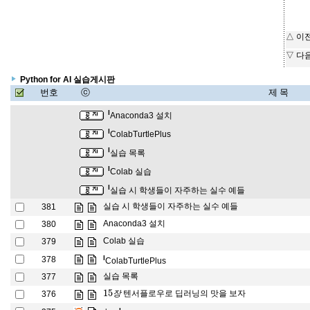
△ 이
▽ 다
Python for AI 실습게시판
번호
ⓒ
제 목
l
Anaconda3 설치
l
ColabTurtlePlus
l
실습 목록
l
Colab 실습
l
실습 시 학생들이 자주하는 실수 예들
실습 시 학생들이 자주하는 실수 예들
381
Anaconda3 설치
380
Colab 실습
379
l
378
ColabTurtlePlus
실습 목록
377
15
장
텐서플로우로 딥러닝의 맛을 보자
376
장
예
제
전
체