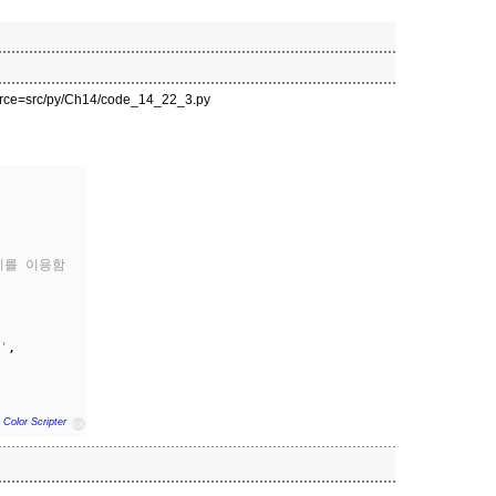
source=src/py/Ch14/code_14_22_3.py
러리를 이용함
'
,
 Color Scripter
cs