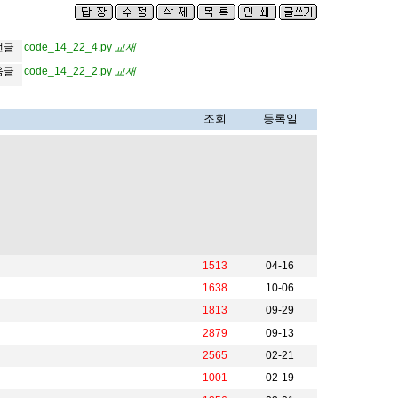
교
재
전글
code_14_22_4.py
교
재
교
재
음글
code_14_22_2.py
교
재
조회
등록일
1513
04-16
1638
10-06
1813
09-29
2879
09-13
2565
02-21
1001
02-19