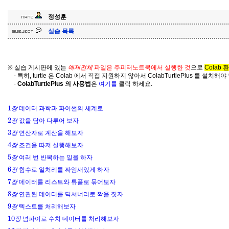
정성훈
실습 목록
예
체
제
전
※
실습 게시판에 있는
파일은 주피터노트북에서 실행한 것
으로
Colab
예
제
전
체
- 특히, turtle 은 Colab 에서 직접 지원하지 않아서 ColabTurtlePlus 를 설치해야
-
ColabTurtlePlus 의 사용법
은
여기를
클릭 하세요.
1
장
데이터 과학과 파이썬의 세계로
장
2
장
값을 담아 다루어 보자
장
3
장
연산자로 계산을 해보자
장
4
장
조건을 따져 실행해보자
장
5
장
여러 번 반복하는 일을 하자
장
6
장
함수로 일처리를 짜임새있게 하자
장
7
장
데이터를 리스트와 튜플로 묶어보자
장
8
장
연관된 데이터를 딕셔너리로 짝을 짓자
장
9
장
텍스트를 처리해보자
장
10
장
넘파이로 수치 데이터를 처리해보자
장
12
장