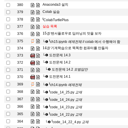
Anaconda3 설치
380
Colab 실습
379
l
378
ColabTurtlePlus
실습 목록
377
15
장
텐서플로우로 딥러닝의 맛을 보자
376
장
예
제
전
체
l
375
└❶
ch15.ipynb
// colab 에서 수행해야 함
예
제
전
체
14
장
기계학습으로 똑똑한 컴퓨터를 만들자
374
장
└❶
도전문제 14.3
373
└❶
도전문제 14.2
372
모
범
답
안
└❷
도전문제 14.2
371
모
범
답
안
└❶
도전문제 14.1
370
예
제
전
체
l
369
└❶
ch14.ipynb
예
제
전
체
교
재
l
368
└❶
code_14_25.py
교
재
교
재
l
367
└❶
code_14_24.py
교
재
교
재
l
366
└❶
code_14_23.py
교
재
교
재
l
365
└❶
code_14_22.py
교
재
교
재
l
364
└❷
code_14_22_4.py
교
재
교
재