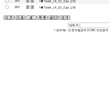
l
363
└❷
code_14_22_3.py
교
재
교
재
l
362
└❷
code_14_22_2.py
교
재
|
+ 검색 tip : 1) 문자열검색 2) OR
조건검색 3