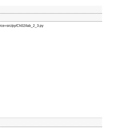
ource=src/py/Ch02/lab_2_3.py