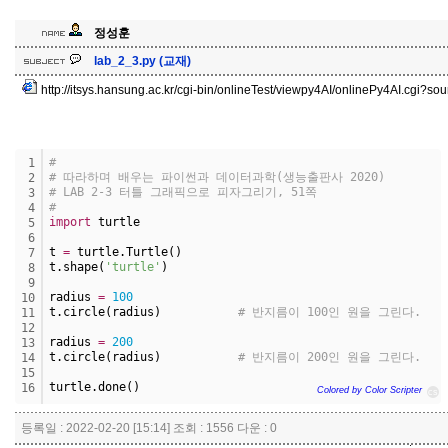
정성훈
lab_2_3.py (교재)
http://itsys.hansung.ac.kr/cgi-bin/onlineTest/viewpy4AI/onlinePy4AI.cgi?s
#
1
# 따라하며 배우는 파이썬과 데이터과학(생능출판사 2020)
2
# LAB 2-3 터틀 그래픽으로 피자그리기, 51쪽
3
#
4
import
 turtle
5
6
t 
=
 turtle.Turtle()
7
t.shape(
'turtle'
)
8
9
radius 
=
100
10
t.circle(radius)           
# 반지름이 100인 원을 그린다.
11
12
radius 
=
200
13
t.circle(radius)           
# 반지름이 200인 원을 그린다.
14
15
turtle.done()
16
Colored by Color Scripter
cs
등록일 : 2022-02-20 [15:14] 조회 : 1556 다운 : 0