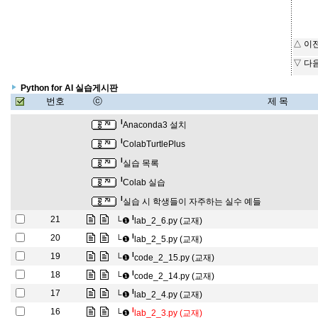
△ 이
▽ 다
Python for AI 실습게시판
번호
ⓒ
제 목
l
Anaconda3 설치
l
ColabTurtlePlus
l
실습 목록
l
Colab 실습
l
실습 시 학생들이 자주하는 실수 예들
l
21
└❶
lab_2_6.py (교재)
l
20
└❶
lab_2_5.py (교재)
l
19
└❶
code_2_15.py (교재)
l
18
└❶
code_2_14.py (교재)
l
17
└❶
lab_2_4.py (교재)
l
16
└❶
lab_2_3.py (교재)