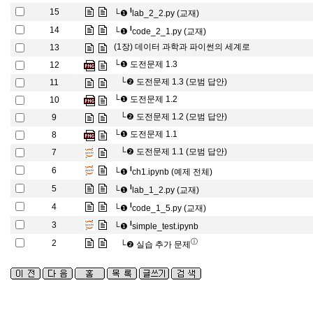
l
15
└❶
lab_2_2.py (교재)
l
14
└❶
code_2_1.py (교재)
(1장) 데이터 과학과 파이썬의 세계로
13
└❶
도전문제 1.3
12
└❷
도전문제 1.3 (모범 답안)
11
└❶
도전문제 1.2
10
└❷
도전문제 1.2 (모범 답안)
9
└❶
도전문제 1.1
8
└❷
도전문제 1.1 (모범 답안)
7
l
6
└❶
ch1.ipynb (예제 전체)
l
5
└❶
lab_1_2.py (교재)
l
4
└❶
code_1_5.py (교재)
l
3
└❶
simple_test.ipynb
ⓘ
2
└❷
실습 추가 문제