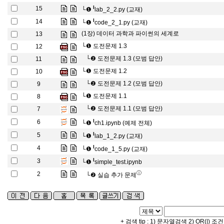
l
15
└❶
lab_2_2.py (교재)
l
14
└❶
code_2_1.py (교재)
(1장) 데이터 과학과 파이썬의 세계로
13
└❶
도전문제 1.3
12
└❷
도전문제 1.3 (모범 답안)
11
└❶
도전문제 1.2
10
└❷
도전문제 1.2 (모범 답안)
9
└❶
도전문제 1.1
8
└❷
도전문제 1.1 (모범 답안)
7
l
6
└❶
ch1.ipynb (예제 전체)
l
5
└❶
lab_1_2.py (교재)
l
4
└❶
code_1_5.py (교재)
l
3
└❶
simple_test.ipynb
ⓘ
2
└❷
실습 추가 문제
+ 검색 tip : 1) 문자열검색 2) OR(|) 