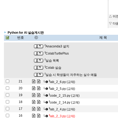
△ 이
▽ 다
Python for AI 실습게시판
번호
ⓒ
제 목
l
Anaconda3 설치
l
ColabTurtlePlus
l
실습 목록
l
Colab 실습
l
실습 시 학생들이 자주하는 실수 예들
l
21
└❶
lab_2_6.py (교재)
l
20
└❶
lab_2_5.py (교재)
l
19
└❶
code_2_15.py (교재)
l
18
└❶
code_2_14.py (교재)
l
17
└❶
lab_2_4.py (교재)
l
16
└❶
lab_2_3.py (교재)