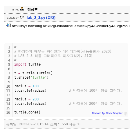
정성훈
lab_2_3.py (교재)
http://itsys.hansung.ac.kr/cgi-bin/onlineTest/viewpy4AI/onlinePy4AI.cgi?s
#
1
# 따라하며 배우는 파이썬과 데이터과학(생능출판사 2020)
2
# LAB 2-3 터틀 그래픽으로 피자그리기, 51쪽
3
#
4
import
 turtle
5
6
t 
=
 turtle.Turtle()
7
t.shape(
'turtle'
)
8
9
radius 
=
100
10
t.circle(radius)           
# 반지름이 100인 원을 그린다.
11
12
radius 
=
200
13
t.circle(radius)           
# 반지름이 200인 원을 그린다.
14
15
turtle.done()
16
Colored by Color Scripter
cs
등록일 : 2022-02-20 [15:14] 조회 : 1558 다운 : 0