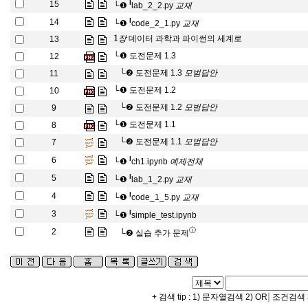
교
재
l
15
└❶
lab_2_2.py
교
재
교
재
l
14
└❶
code_2_1.py
교
재
1
장
데이터 과학과 파이썬의 세계로
13
장
└❶
도전문제 1.3
12
모
범
답
안
└❷
도전문제 1.3
11
모
범
답
안
└❶
도전문제 1.2
10
모
범
답
안
└❷
도전문제 1.2
9
모
범
답
안
└❶
도전문제 1.1
8
모
범
답
안
└❷
도전문제 1.1
7
모
범
답
안
예
제
전
체
l
6
└❶
ch1.ipynb
예
제
전
체
교
재
l
5
└❶
lab_1_2.py
교
재
교
재
l
4
└❶
code_1_5.py
교
재
l
3
└❶
simple_test.ipynb
ⓘ
2
└❷
실습 추가 문제
|
+ 검색 tip : 1) 문자열검색 2) OR
조건검색 3