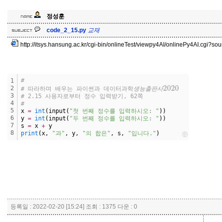
정성훈
교
재
code_2_15.py
교
재
http://itsys.hansung.ac.kr/cgi-bin/onlineTest/viewpy4AI/onlinePy4AI.cgi?
# 
1
생
능
출
판
사
2020
2
# 따라하며 배우는 파이썬과 데이터과학
생
능
출
판
사
3
# 2.15 사용자로부터 정수 입력받기, 62쪽
4
#   
5
x 
=
int
(input(
"첫 번째 정수를 입력하시오: "
))
6
y 
=
int
(input(
"두 번째 정수를 입력하시오: "
))
7
s 
=
 x 
+
 y
8
print
(x, 
"과"
, y, 
"의 합은"
, s, 
"입니다."
)
cs
등록일 : 2022-02-20 [15:24] 조회 : 1375 다운 : 0