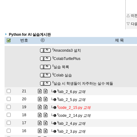
△ 이
▽ 다
Python for AI 실습게시판
번호
ⓒ
제 목
l
Anaconda3 설치
l
ColabTurtlePlus
l
실습 목록
l
Colab 실습
l
실습 시 학생들이 자주하는 실수 예들
교
재
l
21
└❶
lab_2_6.py
교
재
교
재
l
20
└❶
lab_2_5.py
교
재
교
재
l
19
└❶
code_2_15.py
교
재
교
재
l
18
└❶
code_2_14.py
교
재
교
재
l
17
└❶
lab_2_4.py
교
재
교
재
l
16
└❶
lab_2_3.py
교
재