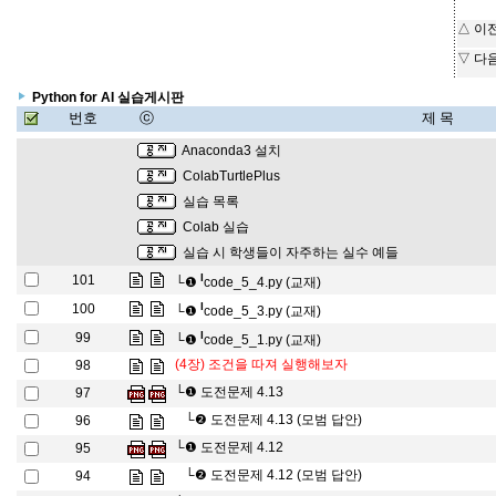
△ 이
▽ 다
Python for AI 실습게시판
번호
ⓒ
제 목
Anaconda3 설치
ColabTurtlePlus
실습 목록
Colab 실습
실습 시 학생들이 자주하는 실수 예들
l
101
└❶
code_5_4.py (교재)
l
100
└❶
code_5_3.py (교재)
l
99
└❶
code_5_1.py (교재)
(4장) 조건을 따져 실행해보자
98
└❶
도전문제 4.13
97
└❷
도전문제 4.13 (모범 답안)
96
└❶
도전문제 4.12
95
└❷
도전문제 4.12 (모범 답안)
94