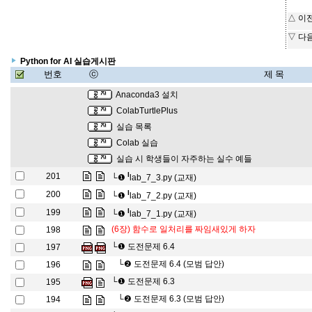
△ 이
▽ 다
Python for AI 실습게시판
번호
ⓒ
제 목
Anaconda3 설치
ColabTurtlePlus
실습 목록
Colab 실습
실습 시 학생들이 자주하는 실수 예들
l
201
└❶
lab_7_3.py (교재)
l
200
└❶
lab_7_2.py (교재)
l
199
└❶
lab_7_1.py (교재)
(6장) 함수로 일처리를 짜임새있게 하자
198
└❶
도전문제 6.4
197
└❷
도전문제 6.4 (모범 답안)
196
└❶
도전문제 6.3
195
└❷
도전문제 6.3 (모범 답안)
194