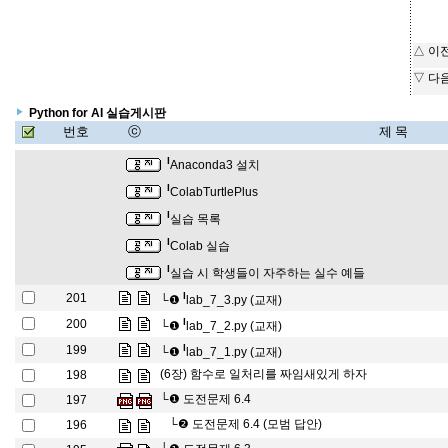
△ 이
▽ 다
Python for AI 실습게시판
번호
ⓒ
제 목
l
Anaconda3 설치
l
ColabTurtlePlus
l
실습 목록
l
Colab 실습
l
실습 시 학생들이 자주하는 실수 예들
l
201
└❶
lab_7_3.py (교재)
l
200
└❶
lab_7_2.py (교재)
l
199
└❶
lab_7_1.py (교재)
(6장) 함수로 일처리를 짜임새있게 하자
198
└❶
도전문제 6.4
197
└❷
도전문제 6.4 (모범 답안)
196