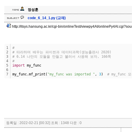
정성훈
code_6_14_1.py (교재)
http://itsys.hansung.ac.kr/cgi-bin/onlineTest/viewpy4AI/onlinePy4AI.cgi?
1
#
2
# 따라하며 배우는 파이썬과 데이터과학(생능출판사 2020)
3
# 6.14 나만의 모듈을 만들고 불러서 사용해 보자, 166쪽
4
#
5
import
 my_func
6
7
my_func.mf_print(
"my_func was imported "
, 
3
)  
# my_func 
등록일 : 2022-02-21 [00:32] 조회 : 1348 다운 : 0