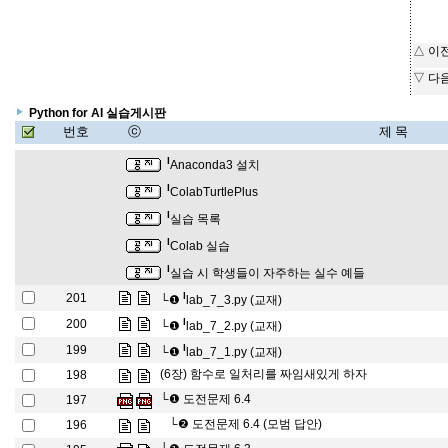
△ 이
▽ 다
Python for AI 실습게시판
번호
ⓒ
제 목
l
Anaconda3 설치
l
ColabTurtlePlus
l
실습 목록
l
Colab 실습
l
실습 시 학생들이 자주하는 실수 예들
l
201
└❶
lab_7_3.py (교재)
l
200
└❶
lab_7_2.py (교재)
l
199
└❶
lab_7_1.py (교재)
(6장) 함수로 일처리를 짜임새있게 하자
198
└❶
도전문제 6.4
197
└❷
도전문제 6.4 (모범 답안)
196