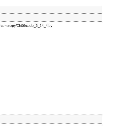
source=src/py/Ch06/code_6_14_4.py