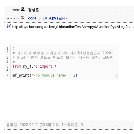
정성훈
code_6_14_4.py (교재)
http://itsys.hansung.ac.kr/cgi-bin/onlineTest/viewpy4AI/onlinePy4AI.cgi?
1
#
2
# 따라하며 배우는 파이썬과 데이터과학(생능출판사 2020)
3
# 6.14 나만의 모듈을 만들고 불러서 사용해 보자, 166쪽
4
#
5
from
 my_func 
import
*
6
7
mf_print(
'-no module name-'
, 
2
)
cs
등록일 : 2022-02-21 [00:36] 조회 : 1443 다운 : 0