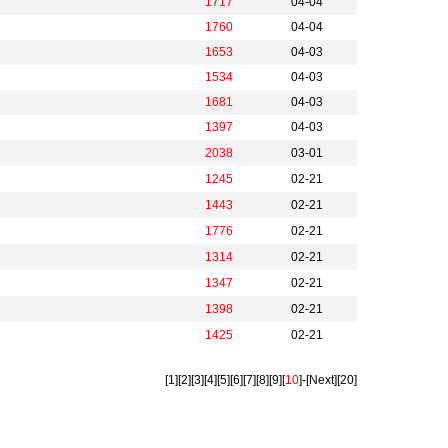
1717
04-04
1760
04-04
1653
04-03
1534
04-03
1681
04-03
1397
04-03
2038
03-01
1245
02-21
1443
02-21
1776
02-21
1314
02-21
1347
02-21
1398
02-21
1425
02-21
[1]
[2]
[3]
[4]
[5]
[6]
[7]
[8]
[9]
[
10
]-
[Next]
[20]