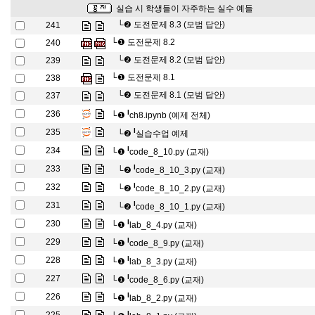
실습 시 학생들이 자주하는 실수 예들
└❷
도전문제 8.3 (모범 답안)
241
└❶
도전문제 8.2
240
└❷
도전문제 8.2 (모범 답안)
239
└❶
도전문제 8.1
238
└❷
도전문제 8.1 (모범 답안)
237
l
236
└❶
ch8.ipynb (예제 전체)
l
235
└❷
실습수업 예제
l
234
└❶
code_8_10.py (교재)
l
233
└❷
code_8_10_3.py (교재)
l
232
└❷
code_8_10_2.py (교재)
l
231
└❷
code_8_10_1.py (교재)
l
230
└❶
lab_8_4.py (교재)
l
229
└❶
code_8_9.py (교재)
l
228
└❶
lab_8_3.py (교재)
l
227
└❶
code_8_6.py (교재)
l
226
└❶
lab_8_2.py (교재)
l