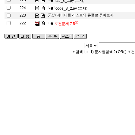
225
└❶
lab_8_1.py (교재)
l
224
└❶
code_8_2.py (교재)
(7장) 데이터를 리스트와 튜플로 묶어보자
223
ⓘ
222
└❶
도전문제 7.5
+ 검색 tip : 1) 문자열검색 2) OR(|) 