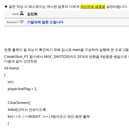
◈ 질문 작성 시 패스워드는 게시판 암호와 다르게
자신만의 암호로
설정바랍니다.
김진희
기말과제 질문 드립니다
탄환 출력이 잘 되는지 확인하기 위해 임시로 main을 구성하여 실행해 본 프로그램
CreateShot_P1 함수에서 MAX_SHOT(20)까지 20개의 탄환을 4방향중 랜덤
다음과 같이 선언하면
int main()
{
int i;
player.liveFlag = 1;
ClearScreen();
Initial();//커서 안보이도록.
for( i = 0 ; i < HEIGHT ; i++ ) //방어모드 메인 화면 출력
{