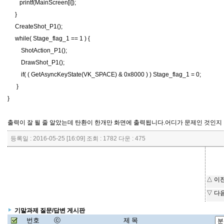
printf(MainScreen[i]);
}
CreateShot_P1();
while( Stage_flag_1 == 1 ) {
ShotAction_P1();
DrawShot_P1();
if( ( GetAsyncKeyState(VK_SPACE) & 0x8000 ) ) Stage_flag_1 = 0;
}
}
출력이 잘 될 줄 알았는데 탄환이 한개만 화면에 출력됩니다.어디가 문제인 것인지
등록일 : 2016-05-25 [16:09] 조회 : 1782 다운 : 475
△ 이
▽ 다
기말과제 질문/답변 게시판
번호
ⓒ
제 목