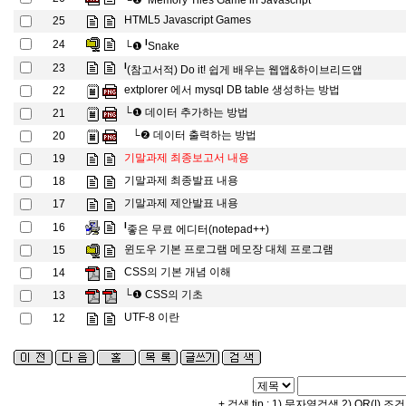
└❶
Memory Tiles Game in Javascript
HTML5 Javascript Games
25
l
24
└❶
Snake
l
23
(참고서적) Do it! 쉽게 배우는 웹앱&하이브리드앱
extplorer 에서 mysql DB table 생성하는 방법
22
└❶
데이터 추가하는 방법
21
└❷
데이터 출력하는 방법
20
기말과제 최종보고서 내용
19
기말과제 최종발표 내용
18
기말과제 제안발표 내용
17
l
16
좋은 무료 에디터(notepad++)
윈도우 기본 프로그램 메모장 대체 프로그램
15
CSS의 기본 개념 이해
14
└❶
CSS의 기초
13
UTF-8 이란
12
+ 검색 tip : 1) 문자열검색 2) OR(|) 