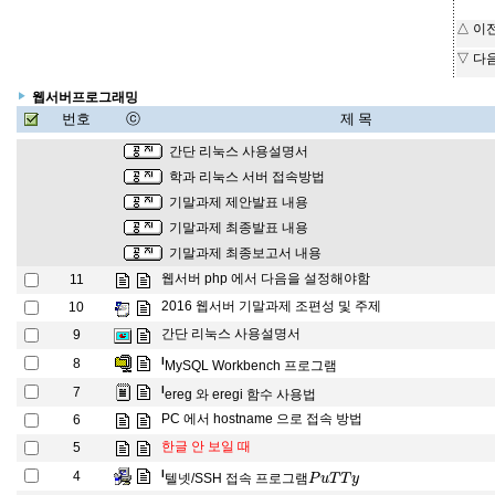
△ 이
▽ 다
웹서버프로그래밍
번호
ⓒ
제 목
간단 리눅스 사용설명서
학과 리눅스 서버 접속방법
기말과제 제안발표 내용
기말과제 최종발표 내용
기말과제 최종보고서 내용
웹서버 php 에서 다음을 설정해야함
11
2016 웹서버 기말과제 조편성 및 주제
10
간단 리눅스 사용설명서
9
l
8
MySQL Workbench 프로그램
l
7
ereg 와 eregi 함수 사용법
PC 에서 hostname 으로 접속 방법
6
한글 안 보일 때
5
P
u
T
T
y
l
4
텔넷/SSH 접속 프로그램