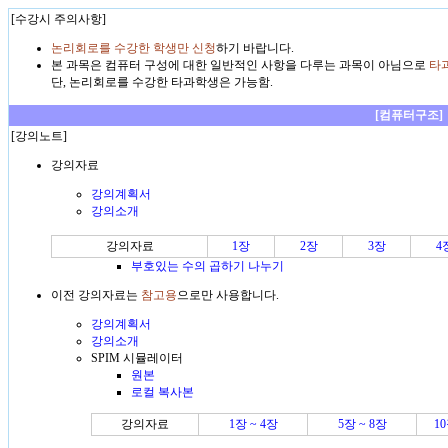
[수강시 주의사항]
논리회로를 수강한 학생만 신청
하기 바랍니다.
본 과목은 컴퓨터 구성에 대한 일반적인 사항을 다루는 과목이 아님으로
타
단, 논리회로를 수강한 타과학생은 가능함.
[컴퓨터구조]
[강의노트]
강의자료
강의계획서
강의소개
강의자료
1장
2장
3장
4
부호있는 수의 곱하기 나누기
이전 강의자료는
참고용
으로만 사용합니다.
강의계획서
강의소개
SPIM 시뮬레이터
원본
로컬 복사본
강의자료
1장 ~ 4장
5장 ~ 8장
1