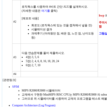
로직웍스를 사용하여 4비트 간단 ALU를 설계하시오.
(자세한 내용은
여기를
클릭)
hwp
파
[레포트 내용]
#2
주의사
회로도 (로직웍스에 있는 것을 캡쳐해서 넣을 것)
함
시뮬레이션 결과
과제후기 (어려웠던 점, 배운 점, 느낀 점, 난이도등
그림
등)
다음 연습문제를 풀어 제출하시오.
4장) 3, 5, 6
#3
5장) 2, 4, 6, 8, 16, 18, 20, 24
6장) 2, 7, 10
#4
[관련링크]
SPIM
MIPS R2000/R3000 시뮬레이터
교재에서 구현한 MiniMIPS RISC CPU는 MIPS R2000/R3000 의 subse
그러므로 위 시뮬레이터를 사용하여 교재의 프로그램을 테스트 해볼
Computer Architecture (Log Program)