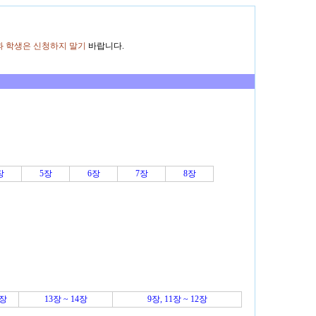
과 학생은 신청하지 말기
바랍니다.
장
5장
6장
7장
8장
0장
13장 ~ 14장
9장, 11장 ~ 12장