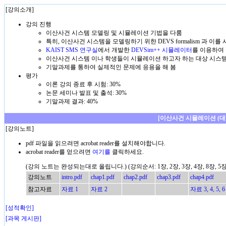
[강의소개]
강의 진행
이산사건 시스템 모델링 및 시뮬레이션 기법을 다룸
특히, 이산사건 시스템을 모델링하기 위한 DEVS formalism 과 이를 시뮬
KAIST SMS 연구실
에서 개발한
DEVSim++ 시뮬레이터
를 이용하여
이산사건 시스템 이나 학생들이 시뮬레이션 하고자 하는 대상 시스템
기말과제를 통하여 실제적인 문제에 응용을 해 봄
평가
이론 강의 종료 후 시험: 30%
논문 세미나 발표 및 출석: 30%
기말과제 결과: 40%
[이산사건 시뮬레이션 (대
[강의노트]
pdf 파일을 읽으려면 acrobat reader를 설치해야합니다.
acrobat reader를 얻으려면
여기를
클릭하세요.
(강의 노트는 완성되는대로 올립니다.) (강의순서: 1장, 2장, 3장, 4장, 8장, 5장, 6
강의노트
intro.pdf
chap1.pdf
chap2.pdf
chap3.pdf
chap4.pdf
참고자료
자료 1
자료 2
자료 3,
4,
5,
6
[성적확인]
[과목 게시판]