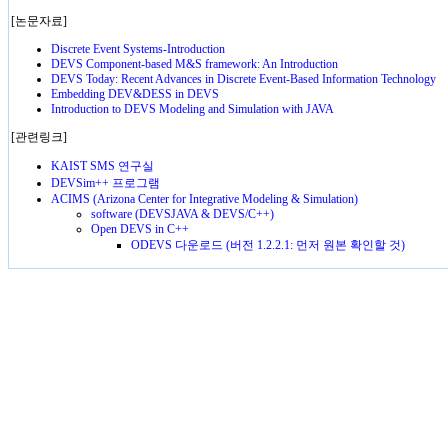
[논문자료]
Discrete Event Systems-Introduction
DEVS Component-based M&S framework: An Introduction
DEVS Today: Recent Advances in Discrete Event-Based Information Technology
Embedding DEV&DESS in DEVS
Introduction to DEVS Modeling and Simulation with JAVA
[관련링크]
KAIST SMS 연구실
DEVSim++ 프로그램
ACIMS (Arizona Center for Integrative Modeling & Simulation)
software (DEVSJAVA & DEVS/C++)
Open DEVS in C++
ODEVS 다운로드 (버전 1.2.2.1: 먼저 원본 확인할 것)