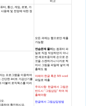
비고
, 통신, 게임, 로봇, 가
 사용예 및 전망에 대한 정
모든 과제는 웹으로만 제출
가능함
연습문제 풀이
는 컴퓨터 파
일로 직접 작성하던지 아니
면 레포트용지에 손으로 쓴
것을 스캔하거나 디카로 찍
어서 그림을 파일에 넣어 제
출해도 됨
스라는 프로그램을 이용하여
아래아 한글 혹은 MS word
 간단한 4비트 가감산기를
파일로 제출
 더불어 로직웍스를 미리
주의사항: 한글에서 그림은
반드시 "그림삽입" 하여 제
출해야함
시오.
한글에서 그림삽입방법
이용하여 확인하시오.