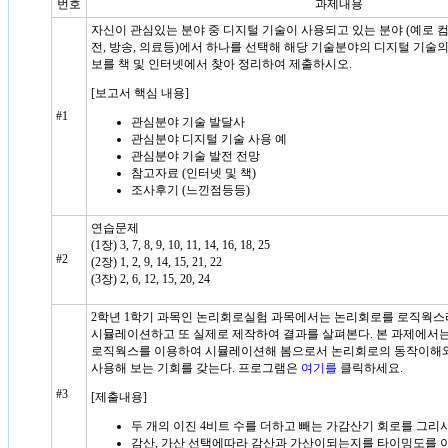
번호
과제내용
자신이 관심있는 분야 중 디지털 기술이 사용되고 있는 분야 (예로 컴퓨터
전, 방송, 의료등)에서 하나를 선택해 해당 기술분야의 디지털 기술의
보를 책 및 인터넷에서 찾아 정리하여 제출하시오.
[보고서 핵심 내용]
#1
관심분야 기술 발달사
관심분야 디지털 기술 사용 예
관심분야 기술 발전 전망
참고자료 (인터넷 및 책)
조사후기 (느낀점등등)
연습문제
(1장) 3, 7, 8, 9, 10, 11, 14, 16, 18, 25
#2
(2장) 1, 2, 9, 14, 15, 21, 22
(3장) 2, 6, 12, 15, 20, 24
2학년 1학기 과목인 논리회로실험 과목에서는 논리회로를 로직웍
시뮬레이션하고 또 실제로 제작하여 결과를 살펴본다. 본 과제에서는
로직웍스를 이용하여 시뮬레이션해 봄으로서 논리회로의 동작이해와
사용해 보는 기회를 갖는다. 프로그램은
여기를
클릭하세요.
#3
[제출내용]
두 개의 이진 4비트 수를 더하고 빼는 가감산기 회로를 그리
감산, 가산 선택에따라 감산과 가산이되는지를 타이밍도를 