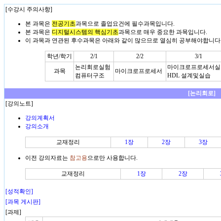
[수강시 주의사항]
본 과목은
전공기초
과목으로 졸업요건에 필수과목입니다.
본 과목은
디지털시스템의 핵심기초
과목으로 매우 중요한 과목입니다.
이 과목과 연관된 후수과목은 아래와 같이 많으므로 열심히 공부해야합니다
학년/학기
2/1
2/2
3/1
논리회로실험
마이크로프로세서실
과목
마이크로프로세서
컴퓨터구조
HDL 설계및실습
[논리회로]
[강의노트]
강의계획서
강의소개
교재정리
1장
2장
3장
이전 강의자료는
참고용
으로만 사용합니다.
교재정리
1장
2장
[성적확인]
[과목 게시판]
[과제]