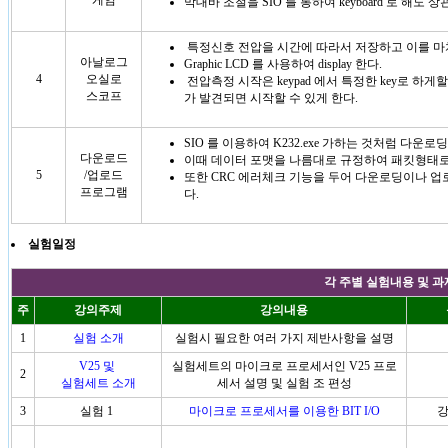
게임
막대바 조절을 SIO 를 통하여 keyboard 로 해도 
특정신호 전압을 시간에 따라서 저장하고 이를 
아날로그
Graphic LCD 를 사용하여 display 한다.
4
오실로
전압측정 시작은 keypad 에서 특정한 key로 하게할수도
스코프
가 발견되면 시작할 수 있게 한다.
SIO 를 이용하여 K232.exe 가하는 것처럼 다
다운로드
이때 데이터 포맷을 나름대로 규정하여 패킷형태로
5
/업로드
또한 CRC 에러체크 기능을 두어 다운로딩이나 
프로그램
다.
실험일정
각 주별 실험내용 및 
주
강의주제
강의내용
1
실험 소개
실험시 필요한 여러 가지 제반사항을 설명
V25 및
실험세트의 마이크로 프로세서인 V25 프로
2
실험세트 소개
세서 설명 및 실험 조 편성
3
실험 1
마이크로 프로세서를 이용한 BIT I/O
강