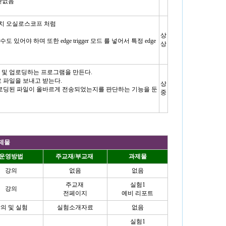
상관없음
마치 오실로스코프 처럼
상
 있어야 하며 또한 edge trigger 모드 를 넣어서 특정 edge
상
운로딩 및 업로딩하는 프로그램을 만든다.
 파일을 보내고 받는다.
상
업로딩된 파일이 올바르게 전송되었는지를 판단하는 기능을 둔
중
과제물
운영방법
주교재/부교재
과제물
강의
없음
없음
주교재
실험1
강의
전페이지
예비 리포트
의 및 실험
실험소개자료
없음
실험1