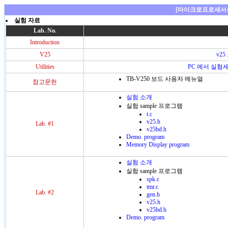
[마이크로프로세서
실험 자료
Lab. No.
Introduction
V25
v2
Utilities
PC 에서 실험
TB-V250 보드 사용자 메뉴얼
참고문헌
실험 소개
실험 sample 프로그램
t.c
v25.h
Lab. #1
v25bd.h
Demo. program
Memory Display program
실험 소개
실험 sample 프로그램
spk.c
tmr.c
Lab. #2
gen.h
v25.h
v25bd.h
Demo. program