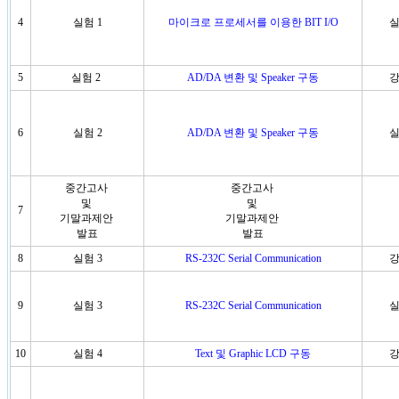
4
실험 1
마이크로 프로세서를 이용한 BIT I/O
실
5
실험 2
AD/DA 변환 및 Speaker 구동
강
6
실험 2
AD/DA 변환 및 Speaker 구동
실
중간고사
중간고사
및
및
7
기말과제안
기말과제안
발표
발표
8
실험 3
RS-232C Serial Communication
강
9
실험 3
RS-232C Serial Communication
실
10
실험 4
Text 및 Graphic LCD 구동
강