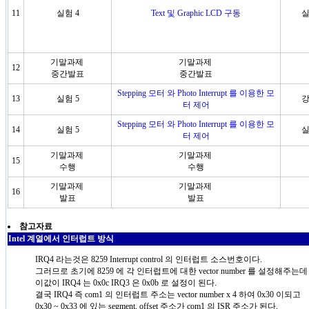
11
실험 4
Text 및 Graphic LCD 구동
실
기말과제
기말과제
12
중간발표
중간발표
Stepping 모터 와 Photo Interrupt 를 이용한 모
13
실험 5
강
터 제어
Stepping 모터 와 Photo Interrupt 를 이용한 모
14
실험 5
실
터 제어
기말과제
기말과제
15
수행
수행
기말과제
기말과제
16
발표
발표
참고자료
Intel 계열에서 인터럽트 방식
IRQ4 라는것은 8259 Interrupt control 의 인터럽트 소스번호이다.
그러므로 초기에 8259 에 각 인터럽트에 대한 vector number 를 설정해주는데
이값이 IRQ4 는 0x0c IRQ3 은 0x0b 로 설정이 된다.
결국 IRQ4 즉 com1 의 인터럽트 주소는 vector number x 4 하여 0x30 이되고
0x30 ~ 0x33 에 있는 segment, offset 주소가 com1 의 ISR 주소가 된다.