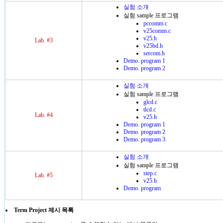
실험 소개
실험 sample 프로그램
pccomm.c
v25comm.c
v25.h
Lab. #3
v25bd.h
sercom.h
Demo. program 1
Demo. program 2
실험 소개
실험 sample 프로그램
glcd.c
tlcd.c
Lab. #4
v25.h
Demo. program 1
Demo. program 2
Demo. program 3
실험 소개
실험 sample 프로그램
step.c
Lab. #5
v25.h
Demo. program
Term Project 제시 목록