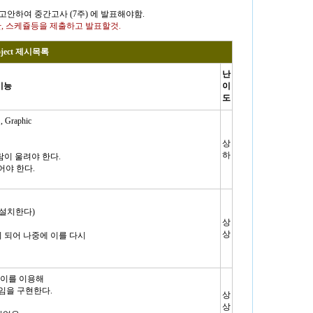
 고안하여 중간고사 (7주) 에 발표해야함.
현방안, 스케쥴등을 제출하고 발표할것.
ject 제시목록
난
기능
이
도
Graphic
상
하
람이 울려야 한다.
어야 한다.
 설치한다)
상
상
 되어 나중에 이를 다시
 이를 이용해
임을 구현한다.
상
상