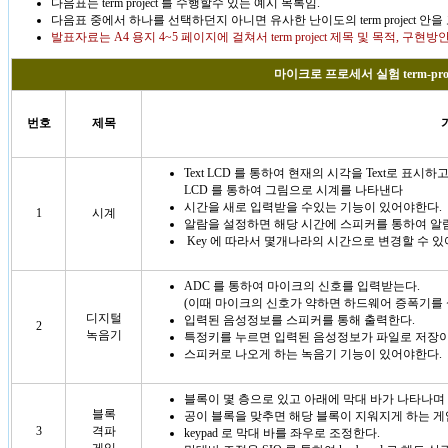
다음표는 term project 를 수행할수 있는 예시 목록임.
다음표 중에서 하나를 선택하던지 아니면 유사한 난이도의 term project 안을
발표자료는 A4 용지 4~5 페이지에 걸쳐서 term project 제목 및 목적, 구
마이크로 프로세서 실험 term-pro
번호
제목
Text LCD 를 통하여 현재의 시각을 Text로 표시하고, 
LCD 를 통하여 그림으로 시계를 나타낸다
시간을 새로 입력받을 수있는 기능이 있어야한다.
1
시계
알람을 설정하면 해당 시간에 스피커를 통하여 알
Key 에 따라서 몇개나라의 시간으로 변경할 수 있
ADC 를 통하여 마이크의 신호를 입력받는다.
(이때 마이크의 신호가 약하면 하드웨어 증폭기를
디지털
입력된 음성정보를 스피커를 통해 출력한다.
2
녹음기
특정키를 누르면 입력된 음성정보가 파일로 저장이
스피커로 나오게 하는 녹음기 기능이 있어야한다.
블록이 몇 층으로 있고 아래에 막대 바가 나타나며
블록
공이 블록을 맞추면 해당 블록이 지워지게 하는 게
3
격파
keypad 로 막대 바를 좌우로 조정한다.