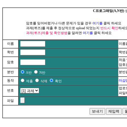
C프로그래밍(A,N반)
암호를 잊어버렸거나 다른 문제가 있을 경우
여기를
클릭 하세요
과제(퀴즈)를 제출 후 정상적으로 upload 되었는지
반드시 확인
하세
과제(퀴즈)제출 및 확인방법
을 알려면
여기를
클릭 하세요
이름
이름
학번
학번
처음
암호
암호
분반
분반
A반
N반
동작
마감일
제출
삭제
확인
업로
번호
파일
파일