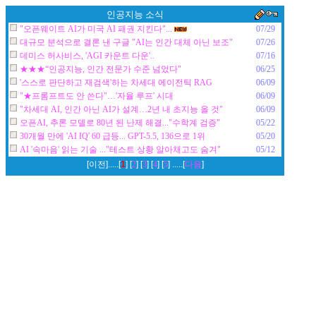
인공지능 소식
"오픈웨이트 AI가 미국 AI 패권 지킨다"...
07/29
대규모 분석으로 결론 낸 구글 "AI는 인간 대체 아닌 보조"
07/26
데미스 허사비스, 'AGI 카운트 다운'..
07/16
★★★“인공지능, 인간 전문가 수준 넘었다"
06/25
'스스로 판단하고 재검색'하는 차세대 에이전틱 RAG
06/09
"★프롬프트도 안 쓴다"…'자율 루프' 시대
06/09
"차세대 AI, 인간 아닌 AI가 설계…2년 내 초지능 올 것"
06/09
오픈AI, 추론 모델로 80년 된 난제 해결..."수학계 검증"
05/22
30개월 만에 'AI IQ' 60 급등... GPT-5.5, 136으로 1위
05/20
AI '속마음' 읽는 기술 ..."테스트 상황 알아채고도 숨겨"
05/12
[이전].....[
1
] [
2
] [
3
] [
4
] [
5
] .....[
다음
]